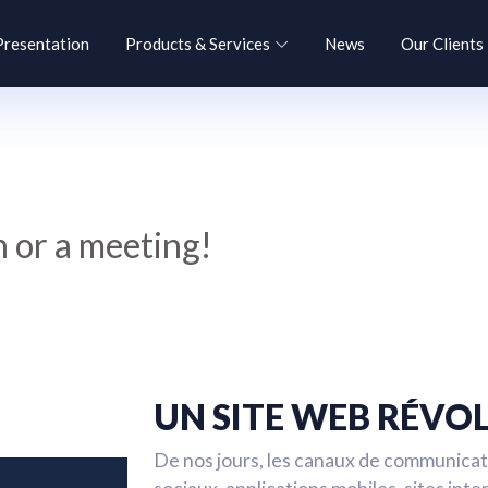
Presentation
Products & Services
News
Our Clients
 or a meeting!
UN SITE WEB RÉVO
De nos jours, les canaux de communicat