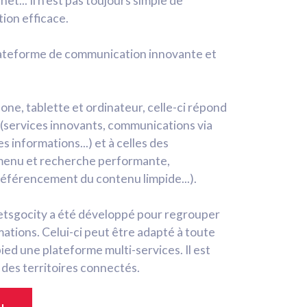
net... Il n’est pas toujours simple de
ion efficace.
plateforme de communication innovante et
one, tablette et ordinateur, celle-ci répond
e (services innovants, communications via
s informations...) et à celles des
 (menu et recherche performante,
 référencement du contenu limpide...).
Letsgocity a été développé pour regrouper
ations. Celui-ci peut être adapté à toute
d une plateforme multi-services. Il est
e des territoires connectés.