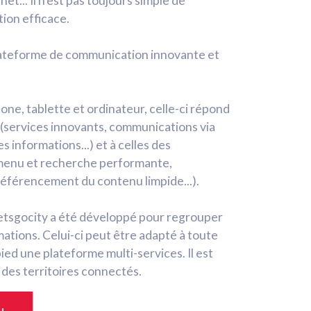
net... Il n’est pas toujours simple de
ion efficace.
plateforme de communication innovante et
one, tablette et ordinateur, celle-ci répond
e (services innovants, communications via
s informations...) et à celles des
 (menu et recherche performante,
 référencement du contenu limpide...).
Letsgocity a été développé pour regrouper
ations. Celui-ci peut être adapté à toute
d une plateforme multi-services. Il est
e des territoires connectés.