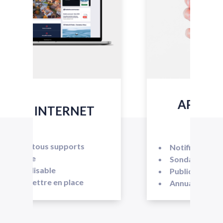
APPLICATIONS
MOBILES
Notifications push
Sondages
Publications
Annuaires