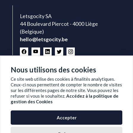
Letsgocity SA
44 Boulevard Piercot - 4000 Liège
(Belgique)
hello@letsgocity.be
Nous utilisons des cookies
Ce site web utilise des cookies à finalités analytiques.
Ceux-ci nous permettent de compter le nombre de visites
sur les différentes pages de notre site. Vous pouvez les
refuser si vous le souhaitez.
Accédez à la politique de
gestion des Cookies
© 2022 LETSGOCITY —
POLITIQUE DE
PROTECTION DES DONNÉES
—
GESTION DES
COOKIES
Accepter
LETSGOCITY FAIT PARTIE DU GROUPE