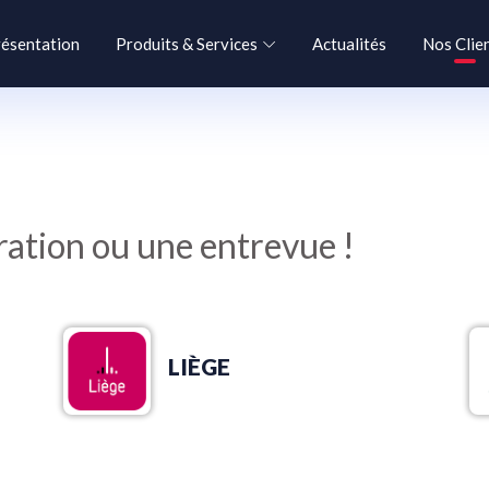
ésentation
Produits & Services
Actualités
Nos Clie
tion ou une entrevue !
LIÈGE