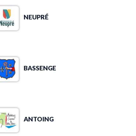
NEUPRÉ
B
BASSENGE
C
ANTOING
E